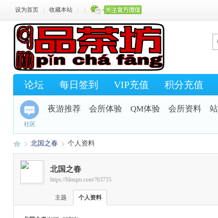
设为首页
|
收藏本站
|
|
论坛
每日签到
VIP充值
积分充值
夜游推荐
会所体验
QM体验
会所资料
站
社区
北国之春
个人资料
北国之春
https://hlmqm.com/?63735
Q
›
›
主题
个人资料