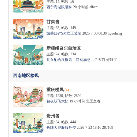
主题: 14
,
帖数: 56
西宁海湖眼睛妹
20 小时前
albert
甘肃省
主题: 63
,
帖数: 149
城关口碑SM女王莹莹
2026-7-30 00:38
liguohang
新疆维吾尔自治区
主题: 24
,
帖数: 234
此女配合度很高，特别满意 ...
7 天前
好好了
西南地区楼凤
重庆楼凤
(4)
主题: 1230
,
帖数: 2856
包夜双飞大奶
19 小时前
北国之春
贵州省
主题: 84
,
帖数: 444
长腿大屁股服务控
2026-7-23 18:16
287169