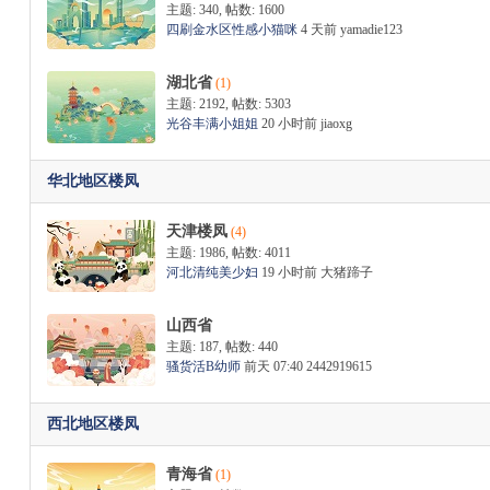
主题: 340
,
帖数: 1600
四刷金水区性感小猫咪
4 天前
yamadie123
湖北省
(1)
主题: 2192
,
帖数: 5303
光谷丰满小姐姐
20 小时前
jiaoxg
华北地区楼凤
天津楼凤
(4)
主题: 1986
,
帖数: 4011
河北清纯美少妇
19 小时前
大猪蹄子
山西省
主题: 187
,
帖数: 440
骚货活B幼师
前天 07:40
2442919615
西北地区楼凤
青海省
(1)