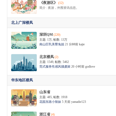
《夜游区》
(12)
简介 : 夜游，外围资讯信息。
北上广深楼凤
M
深圳QM
(220)
主题:
1万
,
帖数:
13万
南山巨乳美臀兔姐
21 分钟前
kajie
北京楼凤
(2)
主题: 1549
,
帖数: 5462
莞式服务性感风骚虞姬
20 小时前
godlove
华东地区楼凤
品
山东省
主题: 485
,
帖数: 1918
花园东路小辣妹
5 天前
yamadie123
浙江省
(4)