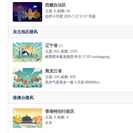
西藏自治区
主题: 6
,
帖数: 64
拉萨小可爱
2026-7-22 11:37
苟盛
东北地区楼凤
辽宁省
(1)
主题: 963
,
帖数: 2333
铁西喷水毒龙骚货
昨天 17:05
wushangong
黑龙江省
主题: 316
,
帖数: 850
高冷气质美女一枚
3 天前
868686oo
港澳台楼凤
香港特别行政区
主题: 0
,
帖数: 0
从未