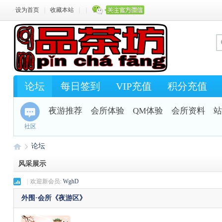
设为首页
|
收藏本站
|
|
论坛
每日签到
VIP充值
积分充值
夜游推荐
会所体验
QM体验
会所资料
站
社区
论坛
风采展示
|
欢迎新会员:
WghD
Q
»
外围·会所《夜游区》