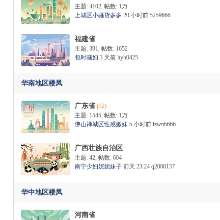
主题: 4102
,
帖数:
1万
上城区小骚货多多
20 小时前
5259666
福建省
茶
主题: 391
,
帖数: 1652
包时骚妇
3 天前
hyh0425
华南地区楼凤
广东省
(32)
主题: 1545
,
帖数:
1万
佛山禅城区性感嫩妹
5 小时前
lzwnb666
坊
广西壮族自治区
主题: 42
,
帖数: 604
南宁少妇妮妮妹子
前天 23:24
q2008137
华中地区楼凤
河南省