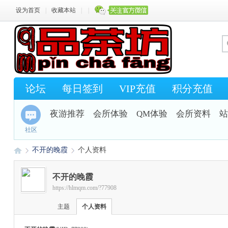
设为首页
|
收藏本站
|
|
论坛
每日签到
VIP充值
积分充值
夜游推荐
会所体验
QM体验
会所资料
站
社区
不开的晚霞
个人资料
不开的晚霞
https://hlmqm.com/?77908
Q
›
›
主题
个人资料