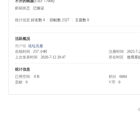
不开的晚霞
(UID: 77908)
邮箱状态
已验证
统计信息
好友数 0
|
回帖数 2327
|
主题数 0
活跃概况
M
用户组
论坛元老
在线时间
257 小时
注册时间
2025-7-
上次发表时间
2026-7-12 20:47
所在时区
使用系
统计信息
已用空间
0 B
积分
6684
贡献
0
V币
0
品